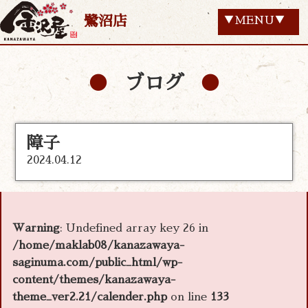
鷺沼店
▼MENU▼
ブログ
障子
2024.04.12
Warning
: Undefined array key 26 in
/home/maklab08/kanazawaya-
saginuma.com/public_html/wp-
content/themes/kanazawaya-
theme_ver2.21/calender.php
on line
133